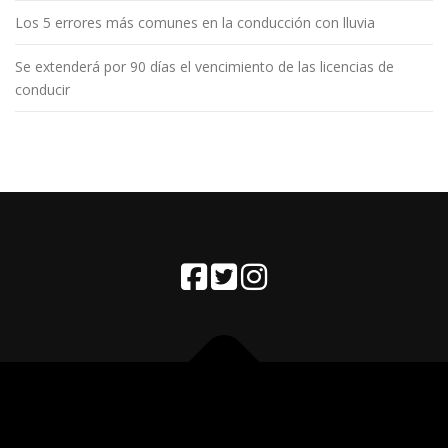
Los 5 errores más comunes en la conducción con lluvia
Se extenderá por 90 días el vencimiento de las licencias de
conducir
Copyright © 2026 Fighiera
–
Tema
OnePress
hecho por
FameThemes