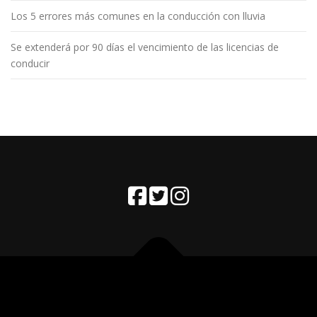
Los 5 errores más comunes en la conducción con lluvia
Se extenderá por 90 días el vencimiento de las licencias de
conducir
Copyright © 2026 Fighiera
–
Tema
OnePress
hecho por
FameThemes