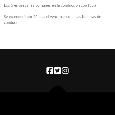
Los 5 errores más comunes en la conducción con lluvia
Se extenderá por 90 días el vencimiento de las licencias de
conducir
Copyright © 2026 Fighiera
–
Tema
OnePress
hecho por
FameThemes