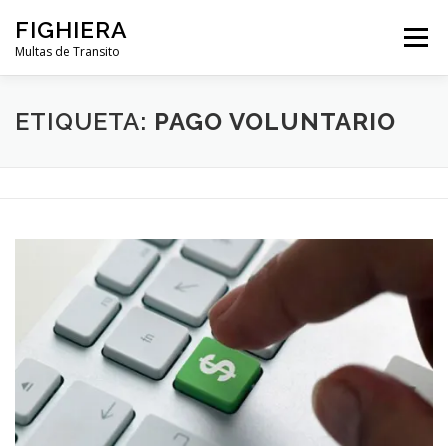
Saltar
FIGHIERA
al
Menú
contenido
Multas de Transito
BUENOS AIRES
CÓRDOBA
ENTRE RÍOS
ETIQUETA:
PAGO VOLUNTARIO
SANTA FE
NOTICIAS
RADARES
CONTACTO